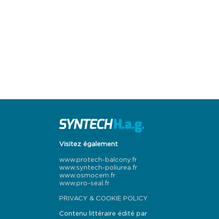
Visitez également
www.protech-balcony.fr
www.syntech-poliurea.fr
www.osmocem.fr
www.pro-seal.fr
PRIVACY & COOKIE POLICY
Contenu littéraire édité par